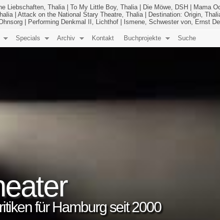
he Liebschaften, Thalia
|
To My Little Boy, Thalia
|
Die Möwe, DSH
|
Mama Od
halia
|
Attack on the National Stary Theatre, Thalia
|
Destination: Origin, Thali
 Ohnsorg
|
Performing Denkmal II, Lichthof
|
Ismene, Schwester von, Ernst De
Specials
Archiv
Kontakt
Buchprojekte
Suche
eater
 Kritiken für Hamburg seit 2000