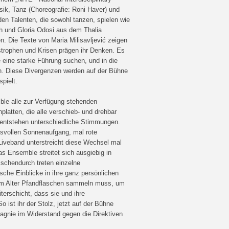
ik, Tanz (Choreografie: Roni Haver) und
en Talenten, die sowohl tanzen, spielen wie
h und Gloria Odosi aus dem Thalia
. Die Texte von Maria Milisavljević zeigen
tastrophen und Krisen prägen ihr Denken. Es
e eine starke Führung suchen, und in die
n. Diese Divergenzen werden auf der Bühne
pielt.
ble alle zur Verfügung stehenden
latten, die alle verschieb- und drehbar
entstehen unterschiedliche Stimmungen.
gsvollen Sonnenaufgang, mal rote
 Liveband unterstreicht diese Wechsel mal
 Ensemble streitet sich ausgiebig in
schendurch treten einzelne
che Einblicke in ihre ganz persönlichen
 im Alter Pfandflaschen sammeln muss, um
erschicht, dass sie und ihre
 ist ihr der Stolz, jetzt auf der Bühne
agnie im Widerstand gegen die Direktiven