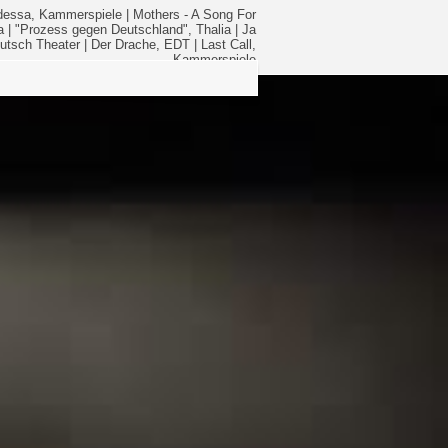
essa, Kammerspiele
|
Mothers - A Song For
a
|
"Prozess gegen Deutschland", Thalia
|
Ja
utsch Theater
|
Der Drache, EDT
|
Last Call,
Kammerspiele