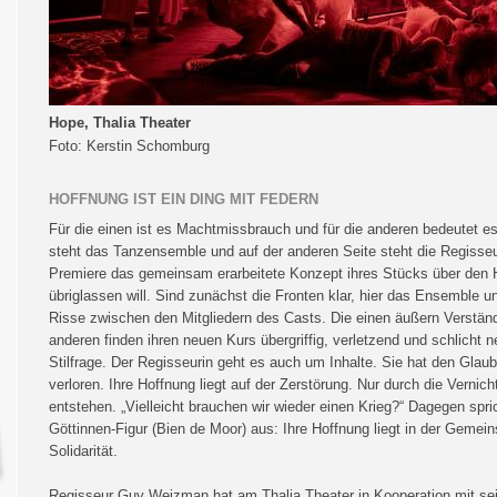
Hope, Thalia Theater
Foto: Kerstin Schomburg
HOFFNUNG IST EIN DING MIT FEDERN
Für die einen ist es Machtmissbrauch und für die anderen bedeutet e
steht das Tanzensemble und auf der anderen Seite steht die Regisseur
Premiere das gemeinsam erarbeitete Konzept ihres Stücks über den H
übriglassen will. Sind zunächst die Fronten klar, hier das Ensemble u
Risse zwischen den Mitgliedern des Casts. Die einen äußern Verständni
anderen finden ihren neuen Kurs übergriffig, verletzend und schlicht n
Stilfrage. Der Regisseurin geht es auch um Inhalte. Sie hat den Gla
verloren. Ihre Hoffnung liegt auf der Zerstörung. Nur durch die Verni
entstehen. „Vielleicht brauchen wir wieder einen Krieg?“ Dagegen spri
Göttinnen-Figur (Bien de Moor) aus: Ihre Hoffnung liegt in der Gemei
Solidarität.
Regisseur Guy Weizman hat am Thalia Theater in Kooperation mit sein