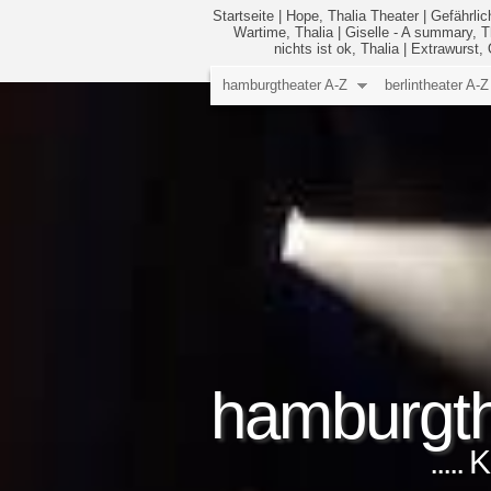
Startseite
|
Hope, Thalia Theater
|
Gefährlic
Wartime, Thalia
|
Giselle - A summary, T
nichts ist ok, Thalia
|
Extrawurst,
hamburgtheater A-Z
berlintheater A-Z
hamburgth
.....