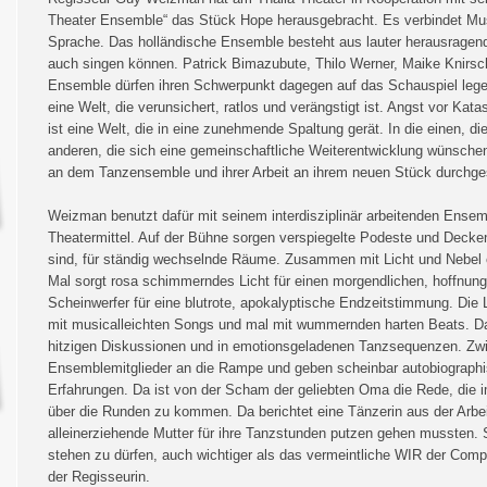
Theater Ensemble“ das Stück Hope herausgebracht. Es verbindet Mus
Sprache. Das holländische Ensemble besteht aus lauter herausragend
auch singen können. Patrick Bimazubute, Thilo Werner, Maike Knirsc
Ensemble dürfen ihren Schwerpunkt dagegen auf das Schauspiel legen
eine Welt, die verunsichert, ratlos und verängstigt ist. Angst vor Ka
ist eine Welt, die in eine zunehmende Spaltung gerät. In die einen, di
anderen, die sich eine gemeinschaftliche Weiterentwicklung wünsche
an dem Tanzensemble und ihrer Arbeit an ihrem neuen Stück durchges
Weizman benutzt dafür mit seinem interdisziplinär arbeitenden Ensem
Theatermittel. Auf der Bühne sorgen verspiegelte Podeste und Deckenp
sind, für ständig wechselnde Räume. Zusammen mit Licht und Nebel 
Mal sorgt rosa schimmerndes Licht für einen morgendlichen, hoffnun
Scheinwerfer für eine blutrote, apokalyptische Endzeitstimmung. Die
mit musicalleichten Songs und mal mit wummernden harten Beats. Das
hitzigen Diskussionen und in emotionsgeladenen Tanzsequenzen. Zwi
Ensemblemitglieder an die Rampe und geben scheinbar autobiographis
Erfahrungen. Da ist von der Scham der geliebten Oma die Rede, die
über die Runden zu kommen. Da berichtet eine Tänzerin aus der Arbeit
alleinerziehende Mutter für ihre Tanzstunden putzen gehen mussten. So
stehen zu dürfen, auch wichtiger als das vermeintliche WIR der Comp
der Regisseurin.