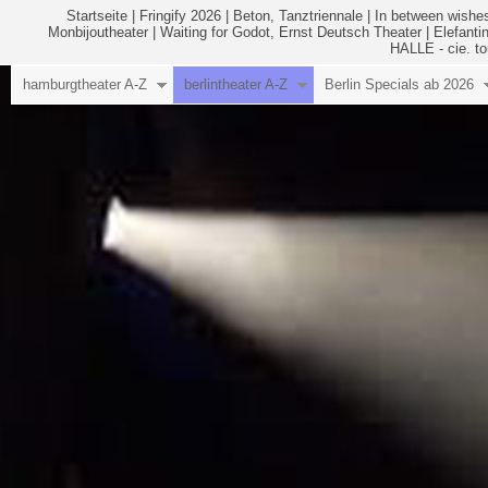
Startseite
|
Fringify 2026
|
Beton, Tanztriennale
|
In between wishes
Monbijoutheater
|
Waiting for Godot, Ernst Deutsch Theater
|
Elefanti
HALLE - cie. to
hamburgtheater A-Z
berlintheater A-Z
Berlin Specials ab 2026