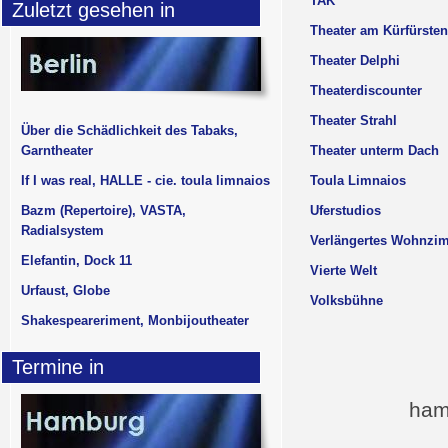
TAK
Zuletzt gesehen in
Theater am Kürfürste
Theater Delphi
Theaterdiscounter
Theater Strahl
Über die Schädlichkeit des Tabaks,
Garntheater
Theater unterm Dach
If I was real, HALLE - cie. toula limnaios
Toula Limnaios
Bazm (Repertoire), VASTA,
Uferstudios
Radialsystem
Verlängertes Wohnzi
Elefantin, Dock 11
Vierte Welt
Urfaust, Globe
Volksbühne
Shakespeareriment, Monbijoutheater
Termine in
ham