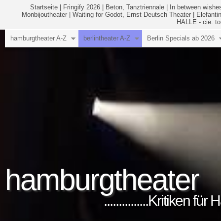
Startseite
|
Fringify 2026
|
Beton, Tanztriennale
|
In between wishes
Monbijoutheater
|
Waiting for Godot, Ernst Deutsch Theater
|
Elefanti
HALLE - cie. to
hamburgtheater A-Z
berlintheater A-Z
Berlin Specials ab 2026
hamburgtheater
...............Kritiken 