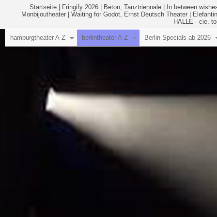
Startseite
|
Fringify 2026
|
Beton, Tanztriennale
|
In between wishes
Monbijoutheater
|
Waiting for Godot, Ernst Deutsch Theater
|
Elefanti
HALLE - cie. to
hamburgtheater A-Z
berlintheater A-Z
Berlin Specials ab 2026