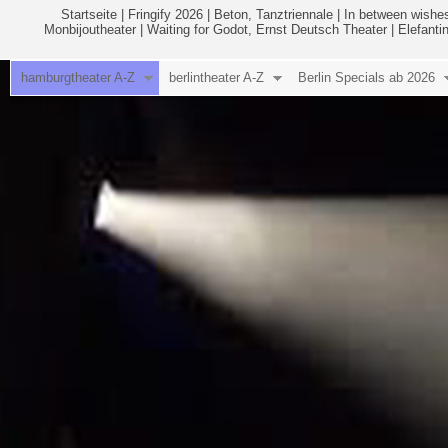
Startseite
|
Fringify 2026
|
Beton, Tanztriennale
|
In between wishes
Monbijoutheater
|
Waiting for Godot, Ernst Deutsch Theater
|
Elefanti
hamburgtheater A-Z
berlintheater A-Z
Berlin Specials ab 2026