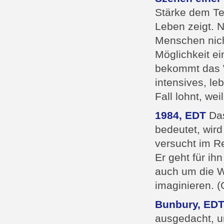
Stärke dem Te
Leben zeigt. 
Menschen nich
Möglichkeit e
bekommt das W
intensives, l
Fall lohnt, wei
1984, EDT
Das
bedeutet, wird
versucht im Re
Er geht für ih
auch um die W
imaginieren. (
Bunbury, ED
ausgedacht, um