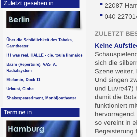
Zuletzt gesehen in
22087 Ha
040 22701
ZULETZT BE
Über die Schädlichkeit des Tabaks,
Keine Aufsti
Garntheater
Schauspielend
If I was real, HALLE - cie. toula limnaios
sich die silb
Bazm (Repertoire), VASTA,
Szene weiter. 
Radialsystem
Und singen zw
Elefantin, Dock 11
und Luvre47) 
Urfaust, Globe
damit die Bots
Shakespeareriment, Monbijoutheater
funktioniert 
Termine in
hervorragend.
so vereint in 
Begeisterung f