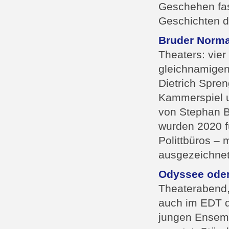
Geschehen fas
Geschichten de
Bruder Norm
Theaters: vie
gleichnamigen
Dietrich Spren
Kammerspiel u
von Stephan B
wurden 2020 fü
Polittbüros –
ausgezeichnet
Odyssee oder
Theaterabend,
auch im EDT d
jungen Ensemb