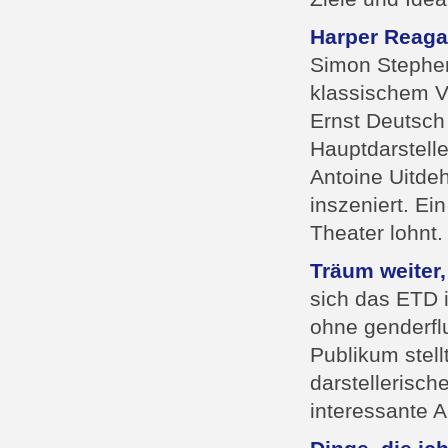
Harper Reaga
Simon Stephen
klassischem Vo
Ernst Deutsch
Hauptdarstell
Antoine Uitde
inszeniert. Ei
Theater lohnt.
Träum weiter,
sich das ETD 
ohne genderfl
Publikum stell
darstellerisch
interessante A