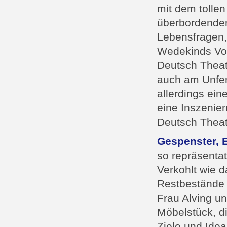
mit dem tolle
überbordender 
Lebensfragen, 
Wedekinds Vor
Deutsch Theat
auch am Unfer
allerdings ein
eine Inszenie
Deutsch Thea
Gespenster, 
so repräsenta
Verkohlt wie d
Restbestände 
Frau Alving un
Möbelstück, d
Ziele und Ide