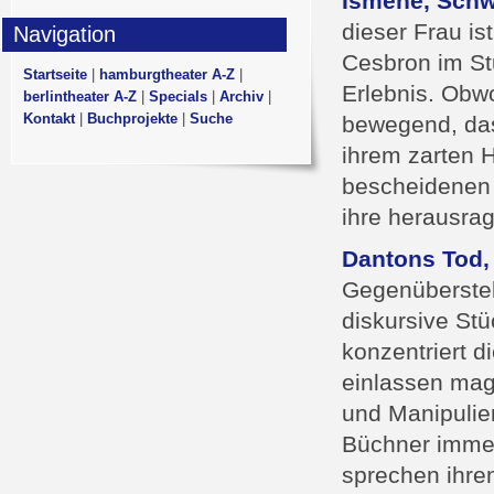
Ismene, Schw
dieser Frau i
Navigation
Cesbron im St
Startseite
|
hamburgtheater A-Z
|
Erlebnis. Obwo
berlintheater A-Z
|
Specials
|
Archiv
|
Kontakt
|
Buchprojekte
|
Suche
bewegend, das
ihrem zarten H
bescheidenen 
ihre herausra
Dantons Tod,
Gegenüberstell
diskursive St
konzentriert d
einlassen mag
und Manipulie
Büchner immer
sprechen ihre