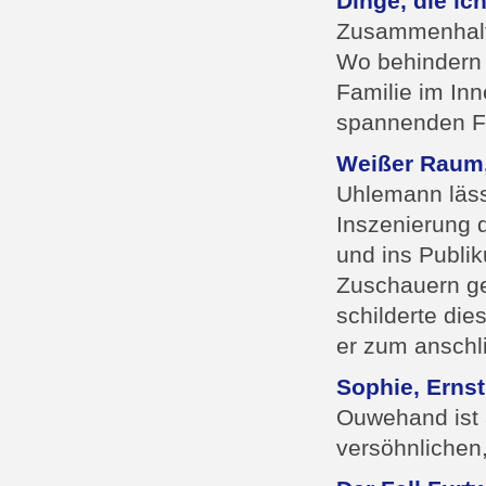
Dinge, die ic
Zusammenhalt 
Wo behindern 
Familie im In
spannenden Fr
Weißer Raum,
Uhlemann läss
Inszenierung 
und ins Publi
Zuschauern gef
schilderte die
er zum anschl
Sophie, Erns
Ouwehand ist 
versöhnlichen,