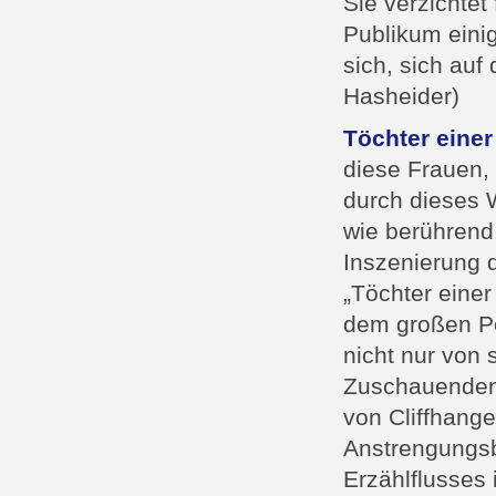
Sie verzichtet
Publikum eini
sich, sich auf
Hasheider)
Töchter einer
diese Frauen, 
durch dieses W
wie berührend.
Inszenierung 
„Töchter eine
dem großen Pe
nicht nur von
Zuschauenden.
von Cliffhange
Anstrengungsb
Erzählflusses