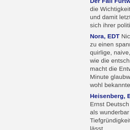
Der Fall Furt
die Wichtigkei
und damit letz
sich ihrer pol
Nora, EDT
Nic
zu einen span
quirlige, nai
wie die entsc
macht die Entw
Minute glaubw
wohl bekannte
Heisenberg, 
Ernst Deutsch 
als wunderbar
Tiefgründigkei
lässt.