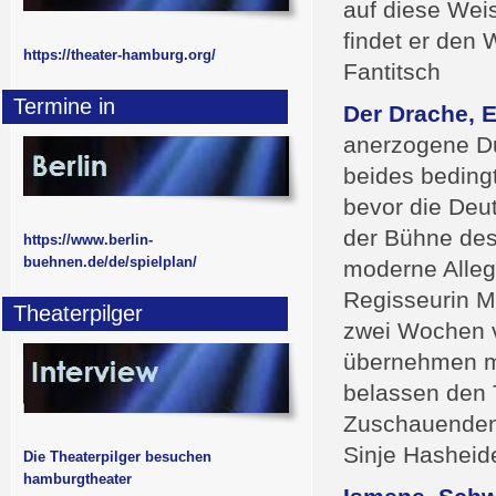
auf diese Weis
findet er den
https://theater-hamburg.org/
Fantitsch
Termine in
Der Drache, 
anerzogene D
beides beding
bevor die Deu
der Bühne des
https://www.berlin-
buehnen.de/de/spielplan/
moderne Alleg
Regisseurin M
Theaterpilger
zwei Wochen v
übernehmen mus
belassen den 
Zuschauenden 
Sinje Hasheid
Die Theaterpilger besuchen
hamburgtheater