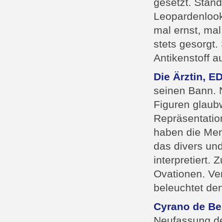
gesetzt. Ständ
Leopardenlook
mal ernst, mal
stets gesorgt.
Antikenstoff 
Die Ärztin, E
seinen Bann. N
Figuren glaub
Repräsentation
haben die Men
das divers un
interpretiert.
Ovationen. Ver
beleuchtet den
Cyrano de Be
Neufassung de