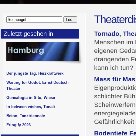
Theaterdi
Tornado, The
Zuletzt gesehen in
Menschen im le
eigenen Gedan
drängenden Fr
kann ich tun?
Der jüngste Tag, Heizkraftwerk
Mass für Mas
Waiting for Godot, Ernst Deutsch
Eigenprodukti
Theater
schlichter Bü
Genealogia in Situ, Wiese
Scheinwerfern
In between wishes, Tonali
energiegelade
Beton, Tanztriennale
Gefährlichkeit
Fringify 2026
Bodentiefe Fe