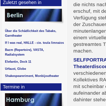
Zuletzt gesehen in
die nichts na
erschuf, mit d
Verfügung ste
der Zuschauer
minutenlangen 
Über die Schädlichkeit des Tabaks,
Garntheater
einem virtuel
If I was real, HALLE - cie. toula limnaios
gestreamtes Th
Bazm (Repertoire), VASTA,
machen.
Radialsystem
SELFPORTRAI
Elefantin, Dock 11
Theaterdisco
Urfaust, Globe
verschiedenen
Shakespeareriment, Monbijoutheater
Kollektives 
mit scheinbar 
Termine in
aufeinander a
dahinter steh