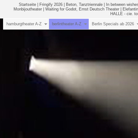
Startseite
|
Fringify 2026
|
Beton, Tanztriennale
|
In between wishes
Monbijoutheater
|
Waiting for Godot, Ernst Deutsch Theater
|
Elefanti
HALLE - cie. to
hamburgtheater A-Z
berlintheater A-Z
Berlin Specials ab 2026