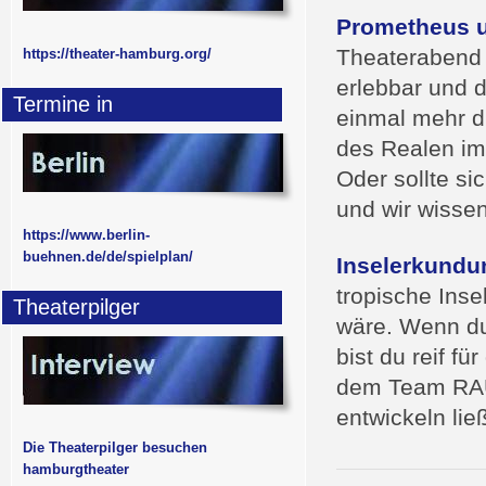
Prometheus 
Theaterabend 
https://theater-hamburg.org/
erlebbar und d
Termine in
einmal mehr d
des Realen im
Oder sollte s
und wir wissen
https://www.berlin-
buehnen.de/de/spielplan/
Inselerkundu
tropische Inse
Theaterpilger
wäre. Wenn du
bist du reif f
dem Team RAU
entwickeln lie
Die Theaterpilger besuchen
hamburgtheater