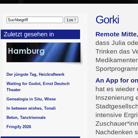
Gorki
Remote Mitte,
Zuletzt gesehen in
dass Julia od
Trinken das Ve
Medikamenten
Sportprogram
Der jüngste Tag, Heizkraftwerk
An App for on
Waiting for Godot, Ernst Deutsch
hat es wieder 
Theater
Inszenierung 
Genealogia in Situ, Wiese
Stadtgesellsc
In between wishes, Tonali
intensive Ergr
Beton, Tanztriennale
Zuschauer*inne
Fringify 2026
Nachdenken so