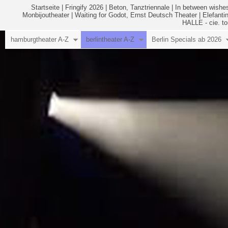
Startseite
|
Fringify 2026
|
Beton, Tanztriennale
|
In between wishes
Monbijoutheater
|
Waiting for Godot, Ernst Deutsch Theater
|
Elefanti
HALLE - cie. to
hamburgtheater A-Z
berlintheater A-Z
Berlin Specials ab 2026