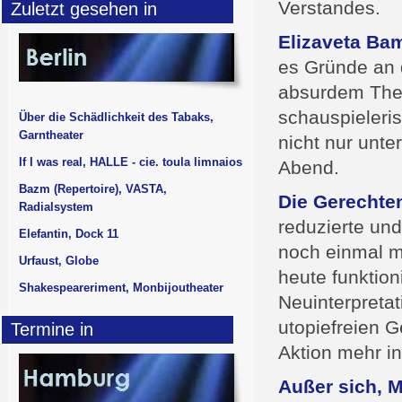
Verstandes.
Zuletzt gesehen in
Elizaveta B
es Gründe an d
absurdem Thea
schauspieleri
Über die Schädlichkeit des Tabaks,
Garntheater
nicht nur unt
If I was real, HALLE - cie. toula limnaios
Abend.
Bazm (Repertoire), VASTA,
Die Gerechte
Radialsystem
reduzierte un
Elefantin, Dock 11
noch einmal m
Urfaust, Globe
heute funktio
Shakespeareriment, Monbijoutheater
Neuinterpretat
utopiefreien G
Termine in
Aktion mehr in 
Außer sich, 