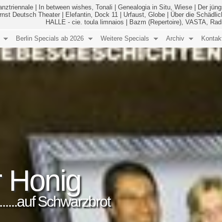
anztriennale
|
In between wishes, Tonali
|
Genealogia in Situ, Wiese
|
Der jüng
Ernst Deutsch Theater
|
Elefantin, Dock 11
|
Urfaust, Globe
|
Über die Schädlic
HALLE - cie. toula limnaios
|
Bazm (Repertoire), VASTA, Rad
Berlin Specials ab 2026
Weitere Specials
Archiv
Kontak
r Honig
.........auf Schwarzbrot