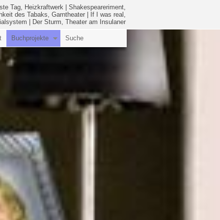
ste Tag, Heizkraftwerk
|
Shakespeareriment,
hkeit des Tabaks, Garntheater
|
If I was real,
ialsystem
|
Der Sturm, Theater am Insulaner
t
Buchprojekte
Suche