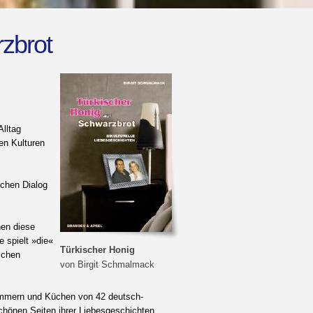
zbrot
lltag
en Kulturen
ichen Dialog
en diese
 spielt »die«
Türkischer Honig
schen
von Birgit Schmalmack
zimmern und Küchen von 42 deutsch-
schönen Seiten ihrer Liebesgeschichten