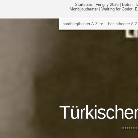
Startseite
|
Fringify 2026
|
Beton, T
Monbijoutheater
|
Waiting for Godot, 
hamburgtheater A-Z
berlintheater A-Z
Türkische
......