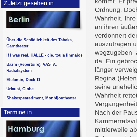
kommt. Er pred
Zuletzt gesehen in
Ordnung. Doch 
Wahrheit. Ihre
an ihren äuße
verdonnert de
Über die Schädlichkeit des Tabaks,
auszutragen u
Garntheater
wegzugeben, al
If I was real, HALLE - cie. toula limnaios
da: Ein gebro
Bazm (Repertoire), VASTA,
länger verwe
Radialsystem
Regina (Helen B
Elefantin, Dock 11
seine unehelic
Urfaust, Globe
Wahrheit rett
Shakespeareriment, Monbijoutheater
Vergangenheit
Termine in
Nach der Paus
Kammerratsvil
mittlerweile 