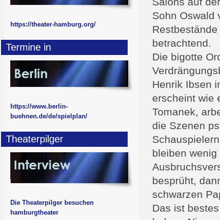
Salons auf de
Sohn Oswald v
https://theater-hamburg.org/
Restbestände 
betrachtend.
Termine in
Die bigotte Or
Verdrängungsb
Henrik Ibsen 
erscheint wie
https://www.berlin-
Tomanek, arbei
buehnen.de/de/spielplan/
die Szenen ps
Theaterpilger
Schauspielern
bleiben wenig 
Ausbruchsver
besprüht, dann
schwarzen Papi
Die Theaterpilger besuchen
Das ist beste
hamburgtheater