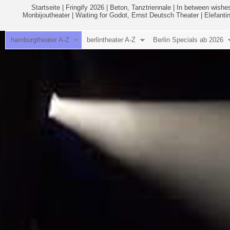
Startseite
|
Fringify 2026
|
Beton, Tanztriennale
|
In between wishes
Monbijoutheater
|
Waiting for Godot, Ernst Deutsch Theater
|
Elefanti
hamburgtheater A-Z
berlintheater A-Z
Berlin Specials ab 2026