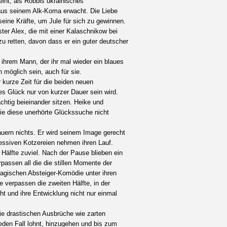
int, als Robbis ukrainisches
aus seinem Alk-Koma erwacht. Die Liebe
 seine Kräfte, um Jule für sich zu gewinnen.
ster Alex, die mit einer Kalaschnikow bei
zu retten, davon dass er ein guter deutscher
 ihrem Mann, der ihr mal wieder ein blaues
 möglich sein, auch für sie.
kurze Zeit für die beiden neuen
ses Glück nur von kurzer Dauer sein wird.
chtig beieinander sitzen. Heike und
ie diese unerhörte Glückssuche nicht
uern nichts. Er wird seinem Image gerecht
ssiven Kotzereien nehmen ihren Lauf.
Hälfte zuviel. Nach der Pause blieben ein
rpassen all die die stillen Momente der
ragischen Absteiger-Komödie unter ihren
e verpassen die zweiten Hälfte, in der
t und ihre Entwicklung nicht nur einmal
ie drastischen Ausbrüche wie zarten
eden Fall lohnt, hinzugehen und bis zum