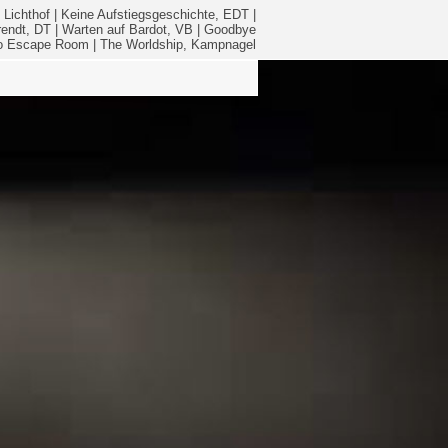
 Lichthof
|
Keine Aufstiegsgeschichte, EDT
|
rendt, DT
|
Warten auf Bardot, VB
|
Goodbye
No Escape Room
|
The Worldship, Kampnagel