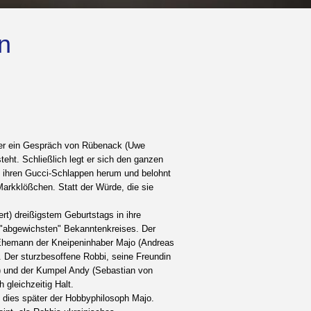
n
der ein Gespräch von Rübenack (Uwe
teht. Schließlich legt er sich den ganzen
n ihren Gucci-Schlappen herum und belohnt
rkklößchen. Statt der Würde, die sie
rt) dreißigstem Geburtstags in ihre
n, "abgewichsten" Bekanntenkreises. Der
em Ehemann der Kneipeninhaber Majo (Andreas
u. Der sturzbesoffene Robbi, seine Freundin
t) und der Kumpel Andy (Sebastian von
 gleichzeitig Halt.
rt dies später der Hobbyphilosoph Majo.