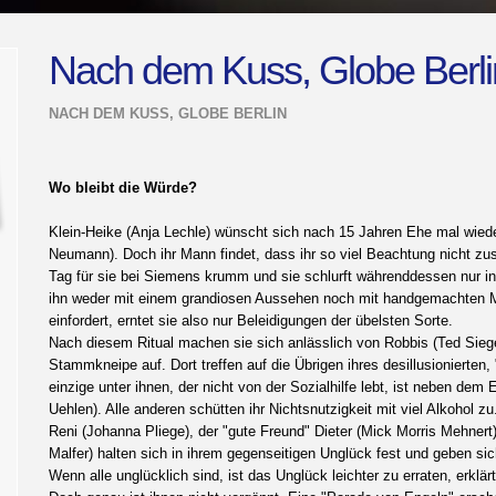
Nach dem Kuss, Globe Berli
NACH DEM KUSS, GLOBE BERLIN
Wo bleibt die Würde?
Klein-Heike (Anja Lechle) wünscht sich nach 15 Jahren Ehe mal wie
Neumann). Doch ihr Mann findet, dass ihr so viel Beachtung nicht zus
Tag für sie bei Siemens krumm und sie schlurft währenddessen nur i
ihn weder mit einem grandiosen Aussehen noch mit handgemachten Ma
einfordert, erntet sie also nur Beleidigungen der übelsten Sorte.
Nach diesem Ritual machen sie sich anlässlich von Robbis (Ted Siege
Stammkneipe auf. Dort treffen auf die Übrigen ihres desillusionierte
einzige unter ihnen, der nicht von der Sozialhilfe lebt, ist neben d
Uehlen). Alle anderen schütten ihr Nichtsnutzigkeit mit viel Alkohol z
Reni (Johanna Pliege), der "gute Freund" Dieter (Mick Morris Mehner
Malfer) halten sich in ihrem gegenseitigen Unglück fest und geben sich
Wenn alle unglücklich sind, ist das Unglück leichter zu erraten, erklä