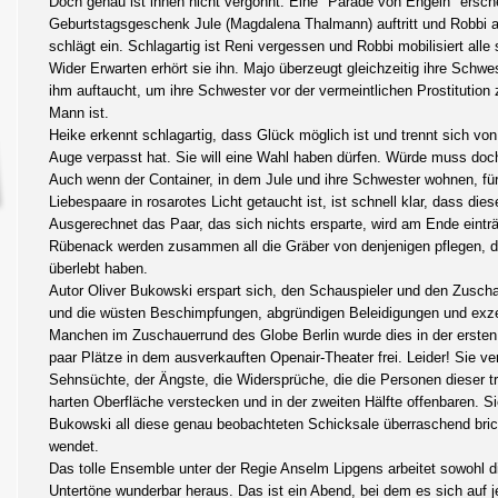
Doch genau ist ihnen nicht vergönnt. Eine "Parade von Engeln" ersche
Geburtstagsgeschenk Jule (Magdalena Thalmann) auftritt und Robbi 
schlägt ein. Schlagartig ist Reni vergessen und Robbi mobilisiert alle
Wider Erwarten erhört sie ihn. Majo überzeugt gleichzeitig ihre Schwe
ihm auftaucht, um ihre Schwester vor der vermeintlichen Prostitution 
Mann ist.
Heike erkennt schlagartig, dass Glück möglich ist und trennt sich von
Auge verpasst hat. Sie will eine Wahl haben dürfen. Würde muss doch
Auch wenn der Container, in dem Jule und ihre Schwester wohnen, für 
Liebespaare in rosarotes Licht getaucht ist, ist schnell klar, dass die
Ausgerechnet das Paar, das sich nichts ersparte, wird am Ende einträ
Rübenack werden zusammen all die Gräber von denjenigen pflegen, d
überlebt haben.
Autor Oliver Bukowski erspart sich, den Schauspieler und den Zuscha
und die wüsten Beschimpfungen, abgründigen Beleidigungen und exze
Manchen im Zuschauerrund des Globe Berlin wurde dies in der ersten 
paar Plätze in dem ausverkauften Openair-Theater frei. Leider! Sie ve
Sehnsüchte, der Ängste, die Widersprüche, die die Personen dieser t
harten Oberfläche verstecken und in der zweiten Hälfte offenbaren. Si
Bukowski all diese genau beobachteten Schicksale überraschend brich
wendet.
Das tolle Ensemble unter der Regie Anselm Lipgens arbeitet sowohl d
Untertöne wunderbar heraus. Das ist ein Abend, bei dem es sich auf j