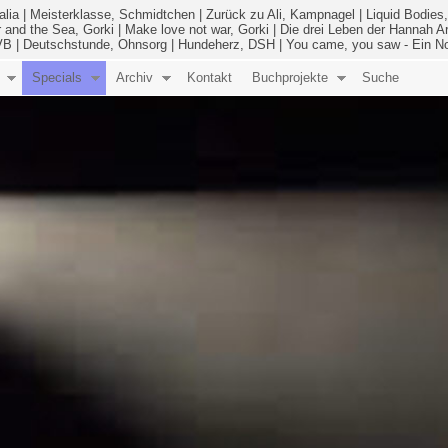
alia
|
Meisterklasse, Schmidtchen
|
Zurück zu Ali, Kampnagel
|
Liquid Bodies,
 and the Sea, Gorki
|
Make love not war, Gorki
|
Die drei Leben der Hannah A
 VB
|
Deutschstunde, Ohnsorg
|
Hundeherz, DSH
|
You came, you saw - Ein 
Specials
Archiv
Kontakt
Buchprojekte
Suche