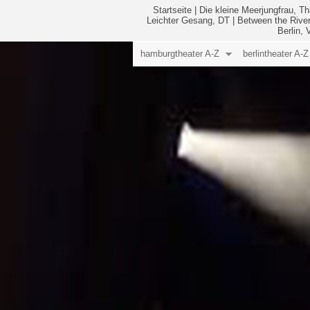
Startseite
|
Die kleine Meerjungfrau, Th
Leichter Gesang, DT
|
Between the River
Berlin,
hamburgtheater A-Z
berlintheater A-Z