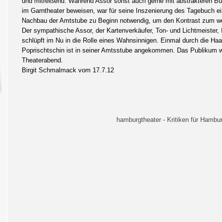
und mitreißend. Während Assor sonst auch gerne mit abstrakteren Büh
im Garntheater beweisen, war für seine Inszenierung des Tagebuch ei
Nachbau der Amtstube zu Beginn notwendig, um den Kontrast zum wei
Der sympathische Assor, der Kartenverkäufer, Ton- und Lichtmeister, 
schlüpft im Nu in die Rolle eines Wahnsinnigen. Einmal durch die Haa
Poprischtschin ist in seiner Amtsstube angekommen. Das Publikum 
Theaterabend.
Birgit Schmalmack vom 17.7.12
hamburgtheater - Kritiken für Hambur