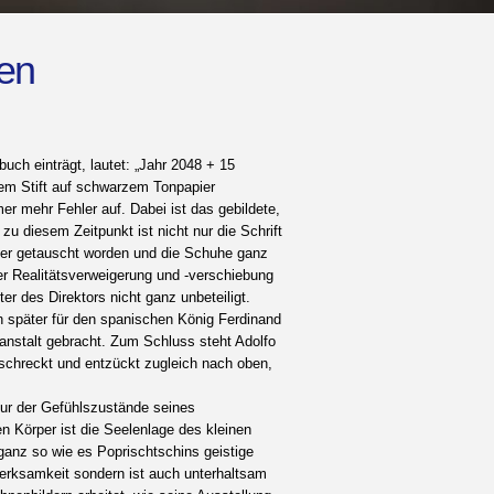
en
uch einträgt, lautet: „Jahr 2048 + 15
em Stift auf schwarzem Tonpapier
r mehr Fehler auf. Dabei ist das gebildete,
zu diesem Zeitpunkt ist nicht nur die Schrift
over getauscht worden und die Schuhe ganz
der Realitätsverweigerung und -verschiebung
er des Direktors nicht ganz unbeteiligt.
h später für den spanischen König Ferdinand
nanstalt gebracht. Zum Schluss steht Adolfo
rschreckt und entzückt zugleich nach oben,
tur der Gefühlszustände seines
 Körper ist die Seelenlage des kleinen
ganz so wie es Poprischtschins geistige
merksamkeit sondern ist auch unterhaltsam