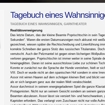
Tagebuch eines Wahnsinnig
TAGEBUCH EINES WAHNSINNIGEN, GARNTHEATER
Realitätsverweigerung
Das letzte Datum, das der kleine Beamte Poprischtschin in sein Tageb
Sekunden“. Waren die ersten Datumsanzeigen noch akkurat mit weiß
gezeichnet, wiesen später die Rechtschreibung und Linienführung imme
korrekte Schreiben der ganze Stolz des russischen Titularrates. Doch 
verrutscht. Auch der Pelzmantel ist gegen einen löcherigen Wollpull
verloren gegangen. Poprischtschin ist immer weiter in seine Spirale 
hineingeglitten. Daran ist seine aussichtslose Liebe zur schönen Tocht
Konnte er zunächst nur die Sprache der Hunde verstehen, hielt er sic
VIII. Doch er wurde nicht an den spanischen Hof sondern in eine Irre
Assor mit wirren Haaren auf dem schrägen kleinen Bett und blickt ve
als er sich langsam ganz aus der realen Welt verabschiedet.
Assor durchmisst in seinem energiegeladenen Spiel die ganze Klavia
Protagonisten. Nicht nur an seinem Gesicht sondern an seinem ganzen
Beamten abzulesen. Assor lässt sie versiert hin- und herschwanken, 
Kapriolen erfordern. Das verlangt vom Zuschauer nicht nur volle Auf