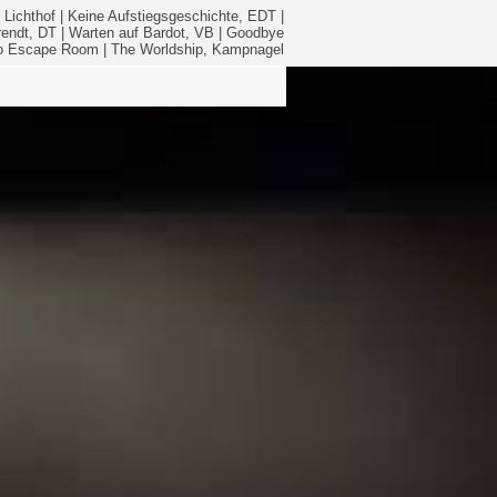
 Lichthof
|
Keine Aufstiegsgeschichte, EDT
|
rendt, DT
|
Warten auf Bardot, VB
|
Goodbye
No Escape Room
|
The Worldship, Kampnagel