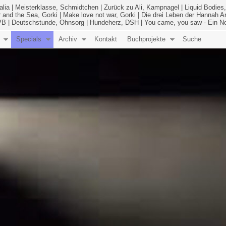
alia
|
Meisterklasse, Schmidtchen
|
Zurück zu Ali, Kampnagel
|
Liquid Bodies,
 and the Sea, Gorki
|
Make love not war, Gorki
|
Die drei Leben der Hannah A
 VB
|
Deutschstunde, Ohnsorg
|
Hundeherz, DSH
|
You came, you saw - Ein 
Specials
Archiv
Kontakt
Buchprojekte
Suche