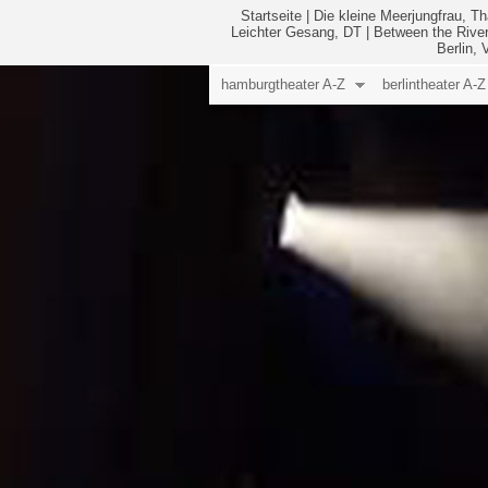
Startseite
|
Die kleine Meerjungfrau, Th
Leichter Gesang, DT
|
Between the River
Berlin,
hamburgtheater A-Z
berlintheater A-Z