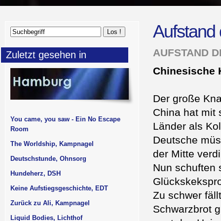
Aufstand
AUFSTAND D
Zuletzt gesehen in
Chinesische 
Der große Knall
China hat mit
You came, you saw - Ein No Escape
Länder als Ko
Room
Deutsche müss
The Worldship, Kampnagel
der Mitte verd
Deutschstunde, Ohnsorg
Nun schuften 
Hundeherz, DSH
Glückskekspro
Keine Aufstiegsgeschichte, EDT
Zu schwer fäll
Zurück zu Ali, Kampnagel
Schwarzbrot g
Liquid Bodies, Lichthof