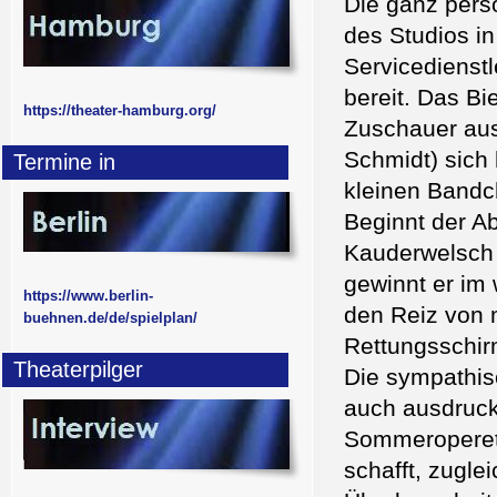
Die ganz persö
des Studios i
Servicedienstl
bereit. Das Bi
https://theater-hamburg.org/
Zuschauer aus
Schmidt) sich
Termine in
kleinen Bandc
Beginnt der A
Kauderwelsch 
gewinnt er im 
https://www.berlin-
den Reiz von m
buehnen.de/de/spielplan/
Rettungsschir
Theaterpilger
Die sympathisc
auch ausdrucks
Sommeroperett
schafft, zugl