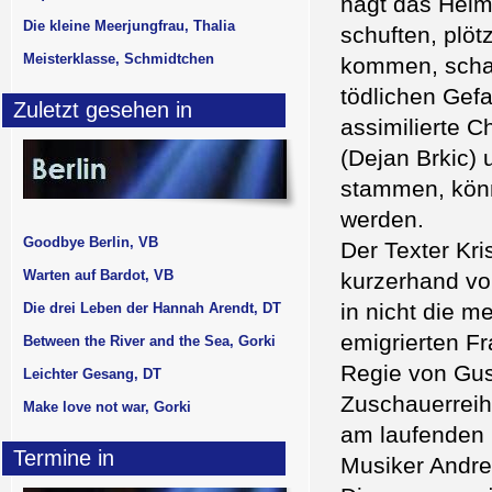
nagt das Heim
Die kleine Meerjungfrau, Thalia
schuften, plöt
Meisterklasse, Schmidtchen
kommen, schaf
tödlichen Gefa
Zuletzt gesehen in
assimilierte 
(Dejan Brkic)
stammen, könne
werden.
Goodbye Berlin, VB
Der Texter Kri
Warten auf Bardot, VB
kurzerhand vo
in nicht die m
Die drei Leben der Hannah Arendt, DT
emigrierten F
Between the River and the Sea, Gorki
Regie von Gus
Leichter Gesang, DT
Zuschauerreih
Make love not war, Gorki
am laufenden 
Termine in
Musiker Andre