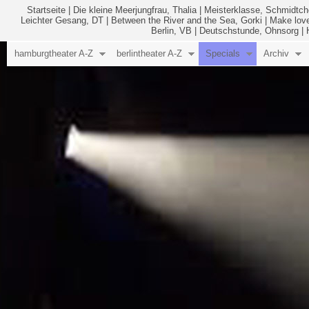
Startseite
|
Die kleine Meerjungfrau, Thalia
|
Meisterklasse, Schmidtc
Leichter Gesang, DT
|
Between the River and the Sea, Gorki
|
Make love
Berlin, VB
|
Deutschstunde, Ohnsorg
|
hamburgtheater A-Z
berlintheater A-Z
Specials
Archiv