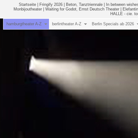
Startseite
|
Fringify 2026
|
Beton, Tanztriennale
|
In between wishes
Monbijoutheater
|
Waiting for Godot, Ernst Deutsch Theater
|
Elefanti
HALLE - cie. to
hamburgtheater A-Z
berlintheater A-Z
Berlin Specials ab 2026