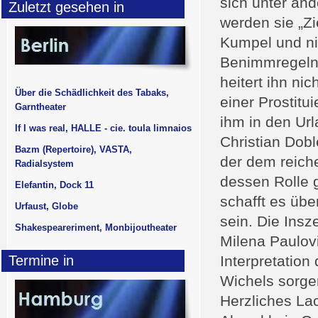
sich unter an
Zuletzt gesehen in
werden sie „Zi
Kumpel und nic
Benimmregeln,
heitert ihn ni
Über die Schädlichkeit des Tabaks,
einer Prostitui
Garntheater
ihm in den Url
If I was real, HALLE - cie. toula limnaios
Christian Dobl
Bazm (Repertoire), VASTA,
der dem reiche
Radialsystem
dessen Rolle 
Elefantin, Dock 11
schafft es üb
Urfaust, Globe
sein. Die Ins
Shakespeareriment, Monbijoutheater
Milena Paulovi
Termine in
Interpretation
Wichels sorgen
Herzliches La