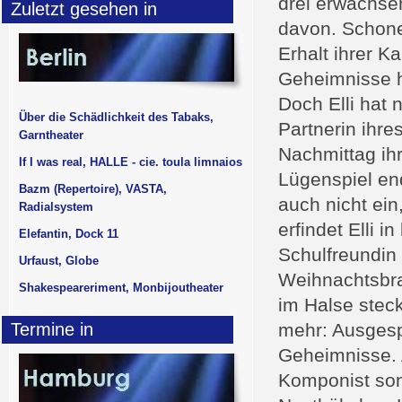
drei erwachse
Zuletzt gesehen in
davon. Schone
Erhalt ihrer K
Geheimnisse h
Doch Elli hat 
Über die Schädlichkeit des Tabaks,
Partnerin ihr
Garntheater
Nachmittag ih
If I was real, HALLE - cie. toula limnaios
Lügenspiel end
Bazm (Repertoire), VASTA,
auch nicht ei
Radialsystem
erfindet Elli i
Elefantin, Dock 11
Schulfreundin
Urfaust, Globe
Weihnachtsbra
Shakespeareriment, Monbijoutheater
im Halse steck
Termine in
mehr: Ausgesp
Geheimnisse. 
Komponist son