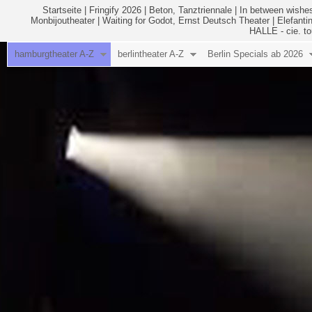
Startseite
|
Fringify 2026
|
Beton, Tanztriennale
|
In between wishes
Monbijoutheater
|
Waiting for Godot, Ernst Deutsch Theater
|
Elefanti
HALLE - cie. to
hamburgtheater A-Z
berlintheater A-Z
Berlin Specials ab 2026