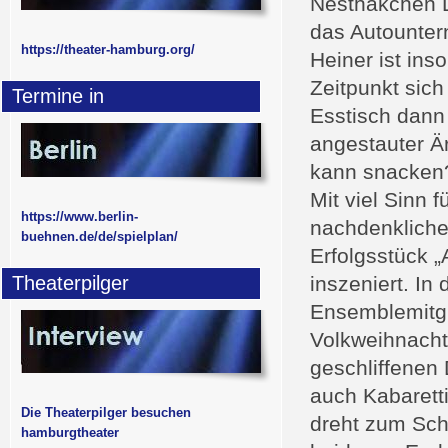
Nesthäkchen L
das Autounte
https://theater-hamburg.org/
Heiner ist ins
Zeitpunkt sich
Termine in
Esstisch dann
angestauter Ä
kann snacken
Mit viel Sinn 
https://www.berlin-
nachdenkliche
buehnen.de/de/spielplan/
Erfolgsstück „
Theaterpilger
inszeniert. In
Ensemblemitgl
Volkweihnacht
geschliffenen 
auch Kabaretti
Die Theaterpilger besuchen
dreht zum Schl
hamburgtheater