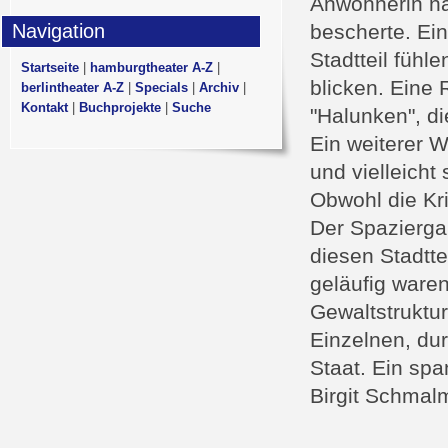
Anwohnerin na
Navigation
bescherte. Ein
Stadtteil fühl
Startseite
|
hamburgtheater A-Z
|
blicken. Eine 
berlintheater A-Z
|
Specials
|
Archiv
|
Kontakt
|
Buchprojekte
|
Suche
"Halunken", di
Ein weiterer W
und vielleicht
Obwohl die Kri
Der Spaziergan
diesen Stadtte
geläufig waren
Gewaltstruktur
Einzelnen, dur
Staat. Ein sp
Birgit Schmal