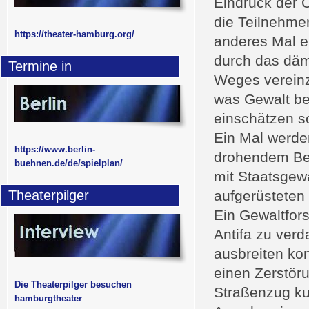
Eindruck der 
die Teilnehme
https://theater-hamburg.org/
anderes Mal e
durch das däm
Termine in
Weges vereinzel
was Gewalt b
einschätzen s
Ein Mal werde
https://www.berlin-
drohendem Bef
buehnen.de/de/spielplan/
mit Staatsgew
Theaterpilger
aufgerüsteten 
Ein Gewaltfor
Antifa zu verd
ausbreiten ko
einen Zerstör
Die Theaterpilger besuchen
Straßenzug kur
hamburgtheater