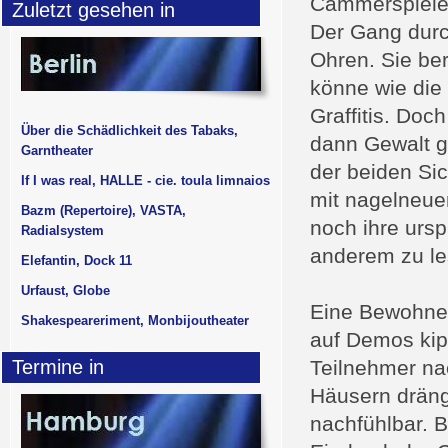
Cammerspiele 
Zuletzt gesehen in
Der Gang durc
Ohren. Sie be
könne wie di
Graffitis. Doc
Über die Schädlichkeit des Tabaks,
dann Gewalt ge
Garntheater
der beiden Si
If I was real, HALLE - cie. toula limnaios
mit nagelneue
Bazm (Repertoire), VASTA,
noch ihre ursp
Radialsystem
anderem zu le
Elefantin, Dock 11
Urfaust, Globe
Eine Bewohner
Shakespeareriment, Monbijoutheater
auf Demos kip
Termine in
Teilnehmer na
Häusern dräng
nachfühlbar. 