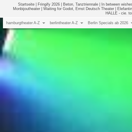
Startseite
|
Fringify 2026
|
Beton, Tanztriennale
|
In between wishes
Monbijoutheater
|
Waiting for Godot, Ernst Deutsch Theater
|
Elefanti
HALLE - cie. to
hamburgtheater A-Z
berlintheater A-Z
Berlin Specials ab 2026