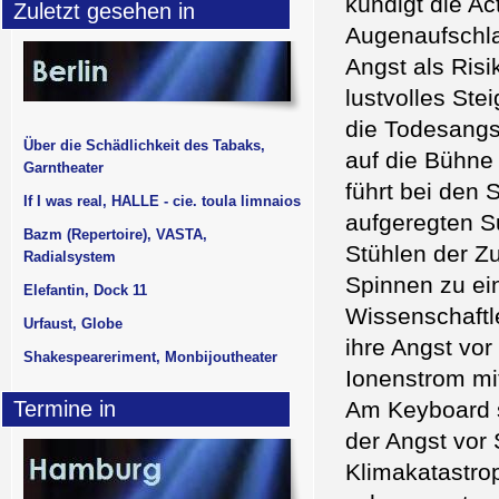
kündigt die A
Zuletzt gesehen in
Augenaufschla
Angst als Ris
lustvolles St
die Todesangst
Über die Schädlichkeit des Tabaks,
auf die Bühne 
Garntheater
führt bei den
If I was real, HALLE - cie. toula limnaios
aufgeregten S
Bazm (Repertoire), VASTA,
Stühlen der Z
Radialsystem
Spinnen zu ein
Elefantin, Dock 11
Wissenschaftle
Urfaust, Globe
ihre Angst vor
Shakespeareriment, Monbijoutheater
Ionenstrom mi
Termine in
Am Keyboard s
der Angst vor
Klimakatastro