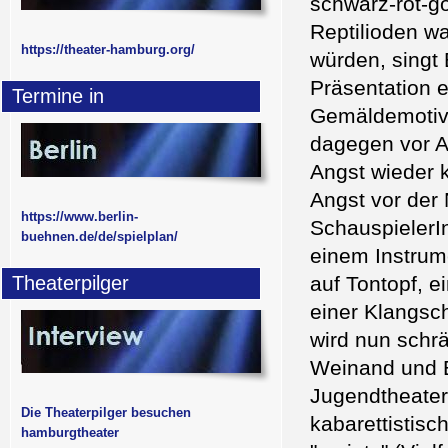
schwarz-rot-g
Reptilioden w
https://theater-hamburg.org/
würden, singt
Präsentation 
Termine in
Gemäldemotive
dagegen vor A
Angst wieder 
Angst vor der
https://www.berlin-
SchauspielerIn
buehnen.de/de/spielplan/
einem Instrum
Theaterpilger
auf Tontopf, e
einer Klangsc
wird nun schr
Weinand und E
Jugendtheater
Die Theaterpilger besuchen
kabarettistis
hamburgtheater