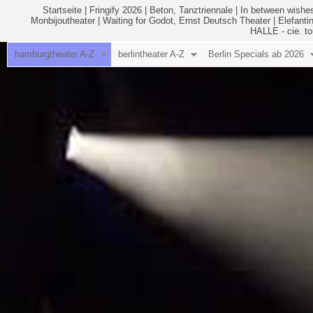
Startseite
|
Fringify 2026
|
Beton, Tanztriennale
|
In between wishes
Monbijoutheater
|
Waiting for Godot, Ernst Deutsch Theater
|
Elefanti
HALLE - cie. to
hamburgtheater A-Z
berlintheater A-Z
Berlin Specials ab 2026