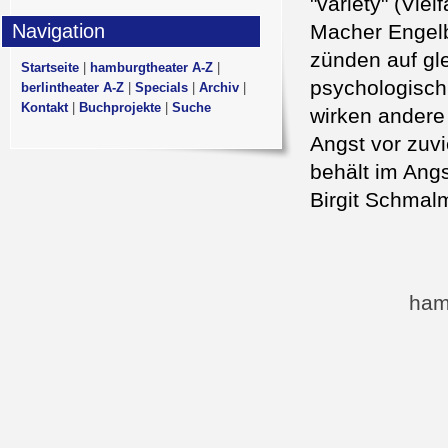
"variety" (Vie
Navigation
Macher Engelb
zünden auf gl
Startseite
|
hamburgtheater A-Z
|
psychologisch
berlintheater A-Z
|
Specials
|
Archiv
|
Kontakt
|
Buchprojekte
|
Suche
wirken andere
Angst vor zuv
behält im Angs
Birgit Schmal
ham