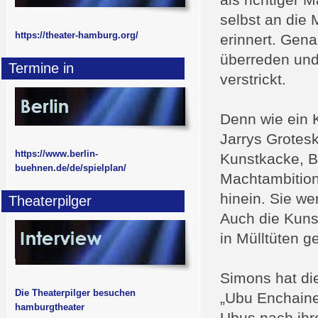
als richtiger 
selbst an die
https://theater-hamburg.org/
erinnert. Gena
überreden und 
Termine in
verstrickt.
Denn wie ein 
Jarrys Grotesk
https://www.berlin-
Kunstkacke, Bl
buehnen.de/de/spielplan/
Machtambitione
hinein. Sie we
Theaterpilger
Auch die Kunst
in Mülltüten g
Simons hat die
Die Theaterpilger besuchen
„Ubu Enchaine“
hamburgtheater