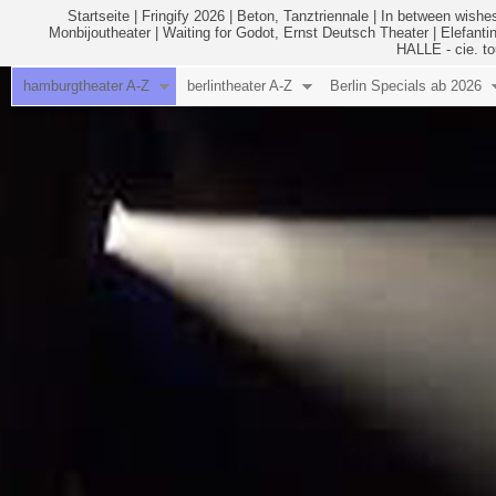
Startseite
|
Fringify 2026
|
Beton, Tanztriennale
|
In between wishes
Monbijoutheater
|
Waiting for Godot, Ernst Deutsch Theater
|
Elefanti
HALLE - cie. to
hamburgtheater A-Z
berlintheater A-Z
Berlin Specials ab 2026