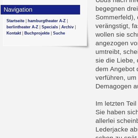
Ubus nach ihr
begegnen drei
Navigation
Sommerfeld), d
Startseite
|
hamburgtheater A-Z
|
verängstigt, fa
berlintheater A-Z
|
Specials
|
Archiv
|
Kontakt
|
Buchprojekte
|
Suche
wollen sie sch
angezogen von
umtreibt, sche
sie die Liebe,
dem Angebot d
verführen, um 
Demagogen au
Im letzten Tei
Sie haben sich
allerlei schei
Lederjacke abst