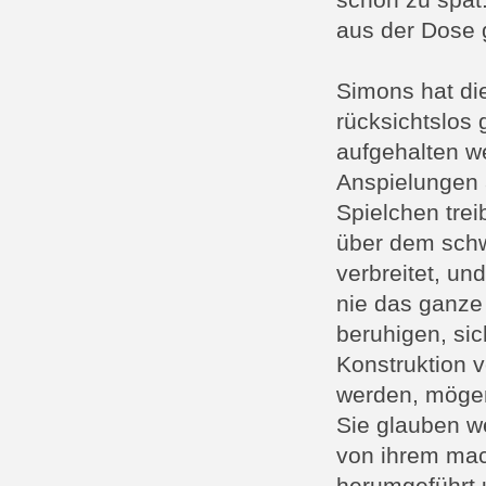
schon zu spät
aus der Dose 
Simons hat di
rücksichtslos
aufgehalten we
Anspielungen a
Spielchen trei
über dem schw
verbreitet, u
nie das ganze
beruhigen, si
Konstruktion 
werden, mögen 
Sie glauben we
von ihrem mac