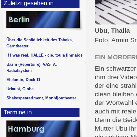
Zuletzt gesehen in
Ubu, Thalia
Foto: Armin S
Über die Schädlichkeit des Tabaks,
Garntheater
If I was real, HALLE - cie. toula limnaios
EIN MÖRDER
Bazm (Repertoire), VASTA,
Ein schwarzer
Radialsystem
ihm drei Video
Elefantin, Dock 11
der eine strah
Urfaust, Globe
clean bleiben 
Shakespeareriment, Monbijoutheater
der Wortwahl 
auch mit reale
Termine in
Denn die Beid
Mutter Ubu ihr