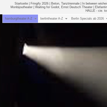
Startseite
|
Fringify 2026
|
Beton, Tanztriennale
|
In between wishes
Monbijoutheater
|
Waiting for Godot, Ernst Deutsch Theater
|
Elefanti
HALLE - cie. to
hamburgtheater A-Z
berlintheater A-Z
Berlin Specials ab 2026