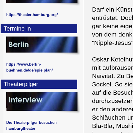
Darf ein Künst
https://theater-hamburg.org/
entrüstet. Do
gar keine eig
Termine in
von dem denke
"Nipple-Jesus"
Oskar Ketelhu
https://www.berlin-
mit aufbrause
buehnen.de/de/spielplan/
Naivität. Zu B
Theaterpilger
Sockel. So sie
auf die Besuch
durchzusetzen
er den andere
Schläuchen un
Die Theaterpilger besuchen
Bla-Bla, Mush
hamburgtheater