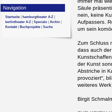
immer mal wied
Navigation
Säule präsent
nein, keine Ku
Startseite
|
hamburgtheater A-Z
|
Aufpassers. R
berlintheater A-Z
|
Specials
|
Archiv
|
Kontakt
|
Buchprojekte
|
Suche
um sein komöd
Zum Schluss m
dass auch der 
Kunstschaffen
der Kunst sond
Abstriche in 
provoziert", bi
weiteres Werk 
Birgit Schmal