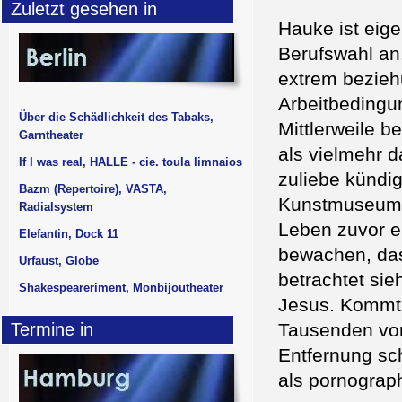
Zuletzt gesehen in
Hauke ist eige
Berufswahl an.
extrem bezieh
Arbeitbedingu
Über die Schädlichkeit des Tabaks,
Mittlerweile b
Garntheater
als vielmehr d
If I was real, HALLE - cie. toula limnaios
zuliebe kündig
Bazm (Repertoire), VASTA,
Kunstmuseum wi
Radialsystem
Leben zuvor e
Elefantin, Dock 11
bewachen, das
Urfaust, Globe
betrachtet si
Shakespeareriment, Monbijoutheater
Jesus. Kommt 
Termine in
Tausenden vo
Entfernung sc
als pornograp