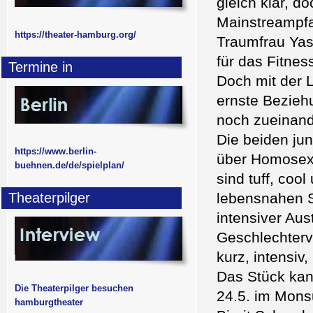
gleich klar, d
Mainstreampfa
https://theater-hamburg.org/
Traumfrau Yasm
für das Fitnes
Termine in
Doch mit der L
ernste Bezieh
noch zueinand
Die beiden jun
https://www.berlin-
über Homosexu
buehnen.de/de/spielplan/
sind tuff, coo
Theaterpilger
lebensnahen S
intensiver Au
Geschlechterv
kurz, intensiv
Das Stück kan
Die Theaterpilger besuchen
24.5. im Mons
hamburgtheater