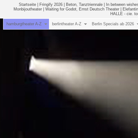
Startseite
|
Fringify 2026
|
Beton, Tanztriennale
|
In between wishes
Monbijoutheater
|
Waiting for Godot, Ernst Deutsch Theater
|
Elefanti
HALLE - cie. to
hamburgtheater A-Z
berlintheater A-Z
Berlin Specials ab 2026