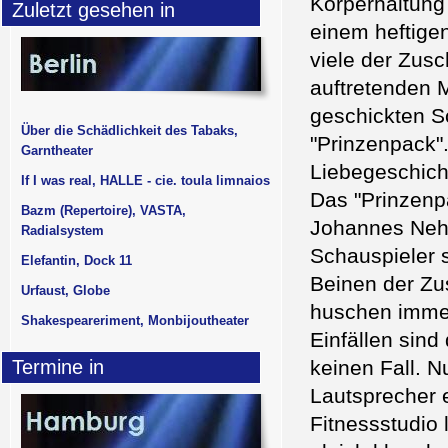
Körperhaltung
Zuletzt gesehen in
einem heftigen
viele der Zusc
auftretenden 
geschickten S
Über die Schädlichkeit des Tabaks,
"Prinzenpack".
Garntheater
Liebegeschich
If I was real, HALLE - cie. toula limnaios
Das "Prinzenp
Bazm (Repertoire), VASTA,
Johannes Nehl
Radialsystem
Schauspieler s
Elefantin, Dock 11
Beinen der Zu
Urfaust, Globe
huschen immer
Shakespeareriment, Monbijoutheater
Einfällen sind
Termine in
keinen Fall. N
Lautsprecher 
Fitnessstudio 