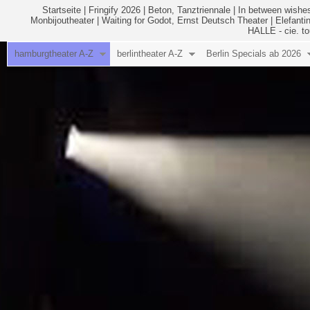
Startseite
|
Fringify 2026
|
Beton, Tanztriennale
|
In between wishes
Monbijoutheater
|
Waiting for Godot, Ernst Deutsch Theater
|
Elefanti
HALLE - cie. to
hamburgtheater A-Z
berlintheater A-Z
Berlin Specials ab 2026