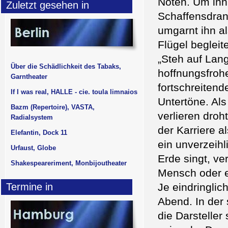
Noten. Um ihn
Zuletzt gesehen in
Schaffensdran
umgarnt ihn al
Flügel begleit
„Steh auf Lang
Über die Schädlichkeit des Tabaks,
hoffnungsfroh
Garntheater
fortschreiten
If I was real, HALLE - cie. toula limnaios
Untertöne. Als
Bazm (Repertoire), VASTA,
verlieren droht
Radialsystem
der Karriere a
Elefantin, Dock 11
ein unverzeih
Urfaust, Globe
Erde singt, ve
Shakespeareriment, Monbijoutheater
Mensch oder e
Termine in
Je eindringlic
Abend. In der
die Darsteller