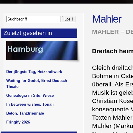
Mahler
MAHLER – D
Zuletzt gesehen in
Dreifach heim
Gleich dreifac
Der jüngste Tag, Heizkraftwerk
Böhme in Öster
Waiting for Godot, Ernst Deutsch
überall. Als E
Theater
Musik ist gele
Genealogia in Situ, Wiese
Christian Kos
In between wishes, Tonali
konsequente V
Beton, Tanztriennale
Texten Mahler
Fringify 2026
Mahler (Markus