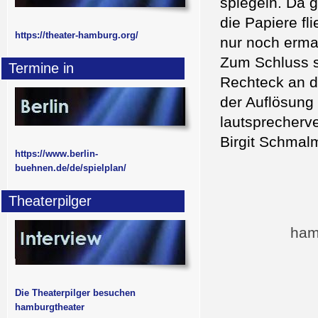
spiegeln. Da 
die Papiere fl
https://theater-hamburg.org/
nur noch ermat
Zum Schluss st
Termine in
Rechteck an 
der Auflösung i
lautsprecherve
Birgit Schmal
https://www.berlin-
buehnen.de/de/spielplan/
Theaterpilger
ham
Die Theaterpilger besuchen
hamburgtheater