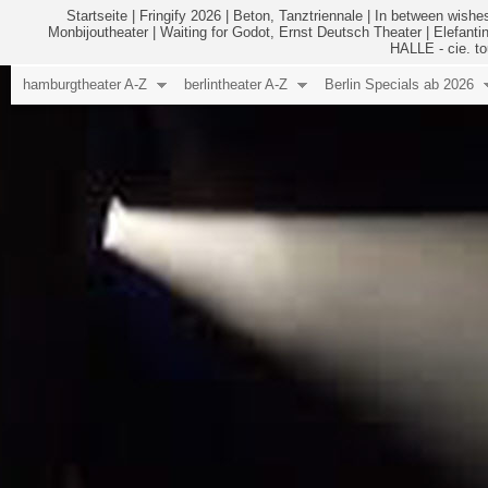
Startseite
|
Fringify 2026
|
Beton, Tanztriennale
|
In between wishes
Monbijoutheater
|
Waiting for Godot, Ernst Deutsch Theater
|
Elefanti
HALLE - cie. to
hamburgtheater A-Z
berlintheater A-Z
Berlin Specials ab 2026