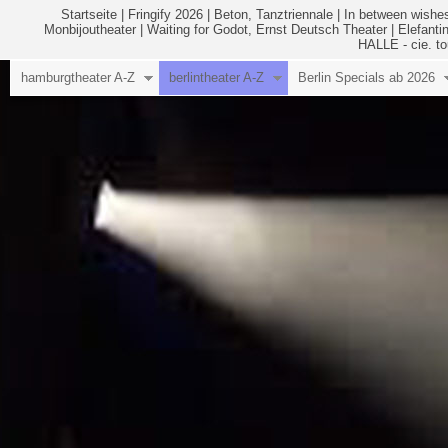
Startseite
|
Fringify 2026
|
Beton, Tanztriennale
|
In between wishes
Monbijoutheater
|
Waiting for Godot, Ernst Deutsch Theater
|
Elefanti
HALLE - cie. to
hamburgtheater A-Z
berlintheater A-Z
Berlin Specials ab 2026