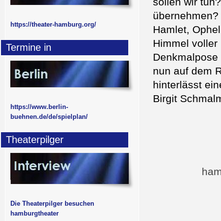
sollen wir tu
übernehmen? S
https://theater-hamburg.org/
Hamlet, Opheli
Himmel voller
Termine in
Denkmalpose i
nun auf dem R
hinterlässt ein
Birgit Schmal
https://www.berlin-
buehnen.de/de/spielplan/
Theaterpilger
ham
Die Theaterpilger besuchen
hamburgtheater