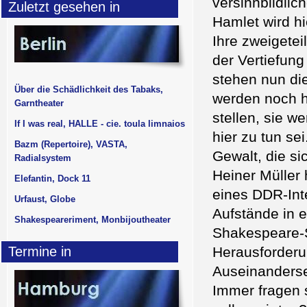
versinnbildlic
Zuletzt gesehen in
Hamlet wird h
Ihre zweigete
der Vertiefung
stehen nun di
Über die Schädlichkeit des Tabaks,
werden noch hä
Garntheater
stellen, sie w
If I was real, HALLE - cie. toula limnaios
hier zu tun se
Bazm (Repertoire), VASTA,
Gewalt, die si
Radialsystem
Heiner Müller 
Elefantin, Dock 11
eines DDR-Int
Urfaust, Globe
Aufstände in e
Shakespeareriment, Monbijoutheater
Shakespeare-S
Termine in
Herausforderu
Auseinanderse
Immer fragen 