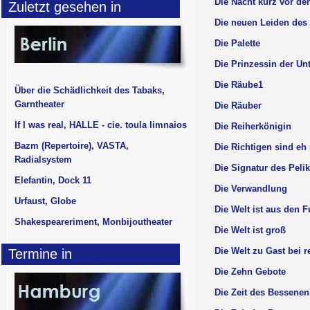
Die Nacht kurz vor de
Zuletzt gesehen in
Die neuen Leiden des
Die Palette
Die Prinzessin der Un
Die Räube1
Über die Schädlichkeit des Tabaks,
Garntheater
Die Räuber
If I was real, HALLE - cie. toula limnaios
Die Reiherkönigin
Bazm (Repertoire), VASTA,
Die Richtigen sind eh
Radialsystem
Die Signatur des Peli
Elefantin, Dock 11
Die Verwandlung
Urfaust, Globe
Die Welt ist aus den 
Shakespeareriment, Monbijoutheater
Die Welt ist groß
Die Welt zu Gast bei r
Termine in
Die Zehn Gebote
Die Zeit des Bessenen