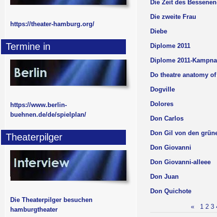
Die Zeit des Bessenen
Die zweite Frau
https://theater-hamburg.org/
Diebe
Termine in
Diplome 2011
Diplome 2011-Kampna
Do theatre anatomy of
Dogville
Dolores
https://www.berlin-
buehnen.de/de/spielplan/
Don Carlos
Don Gil von den grün
Theaterpilger
Don Giovanni
Don Giovanni-alleee
Don Juan
Don Quichote
Die Theaterpilger besuchen
«
1
2
3
hamburgtheater