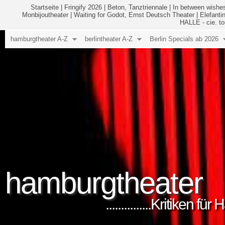
Startseite
|
Fringify 2026
|
Beton, Tanztriennale
|
In between wishes
Monbijoutheater
|
Waiting for Godot, Ernst Deutsch Theater
|
Elefanti
HALLE - cie. to
hamburgtheater A-Z
berlintheater A-Z
Berlin Specials ab 2026
hamburgtheater
...............Kritiken 