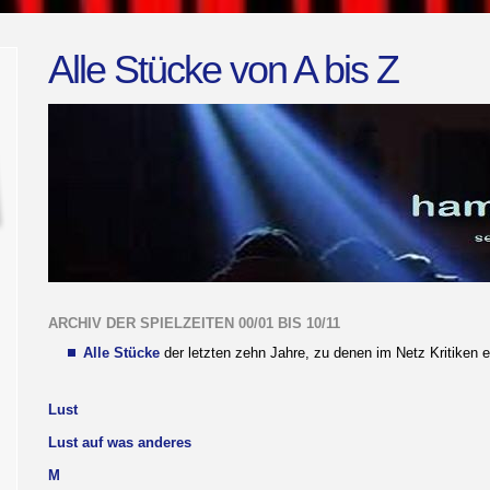
Alle Stücke von A bis Z
ARCHIV DER SPIELZEITEN 00/01 BIS 10/11
Alle Stücke
der letzten zehn Jahre, zu denen im Netz Kritiken e
Lust
Lust auf was anderes
M