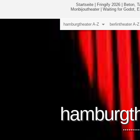
Startseite
|
Fringify 2026
|
Beton, T
Monbijoutheater
|
Waiting for Godot, 
hamburgtheater A-Z
berlintheater A-Z
hamburgth
.....