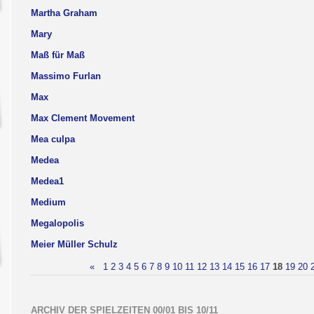
Martha Graham
Mary
Maß für Maß
Massimo Furlan
Max
Max Clement Movement
Mea culpa
Medea
Medea1
Medium
Megalopolis
Meier Müller Schulz
«
1
2
3
4
5
6
7
8
9
10
11
12
13
14
15
16
17
18
19
20
ARCHIV DER SPIELZEITEN 00/01 BIS 10/11