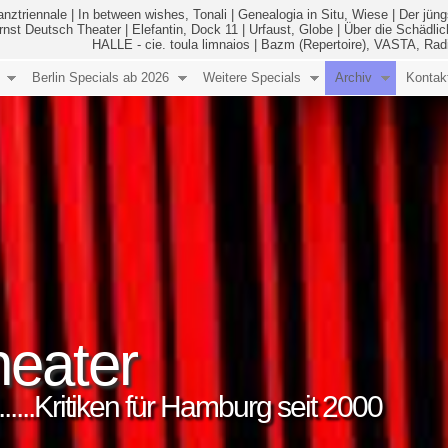
anztriennale
|
In between wishes, Tonali
|
Genealogia in Situ, Wiese
|
Der jüng
Ernst Deutsch Theater
|
Elefantin, Dock 11
|
Urfaust, Globe
|
Über die Schädlic
HALLE - cie. toula limnaios
|
Bazm (Repertoire), VASTA, Rad
Berlin Specials ab 2026
Weitere Specials
Archiv
Kontak
eater
..........Kritiken für Hamburg seit 2000