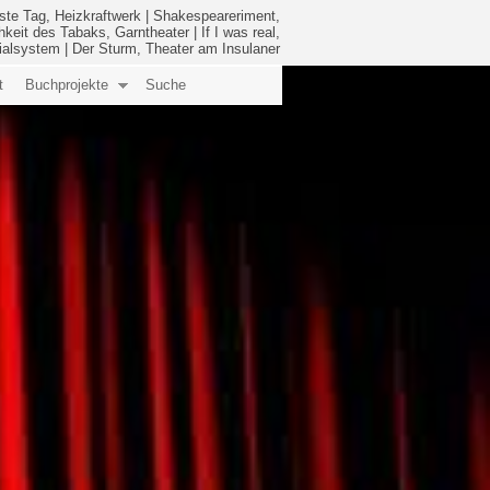
ste Tag, Heizkraftwerk
|
Shakespeareriment,
hkeit des Tabaks, Garntheater
|
If I was real,
ialsystem
|
Der Sturm, Theater am Insulaner
t
Buchprojekte
Suche