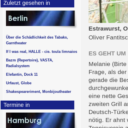
Zuletzt gesehen in
Estrawurst, 
Oliver Fantits
Über die Schädlichkeit des Tabaks,
Garntheater
If I was real, HALLE - cie. toula limnaios
ES GEHT UM
Bazm (Repertoire), VASTA,
Melanie (Birte
Radialsystem
Frage, als der
Elefantin, Dock 11
gerade die Be
Urfaust, Globe
durchgewunken
Shakespeareriment, Monbijoutheater
eine nette Ges
zweiten Grill
Termine in
Deutsch-Türke 
nötig. Er ahnt