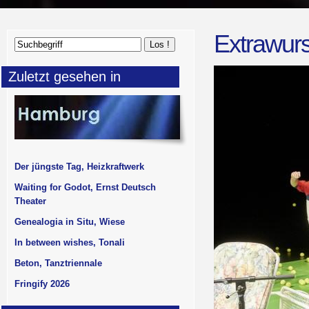
Extrawurs
Zuletzt gesehen in
Der jüngste Tag, Heizkraftwerk
Waiting for Godot, Ernst Deutsch
Theater
Genealogia in Situ, Wiese
In between wishes, Tonali
Beton, Tanztriennale
Fringify 2026