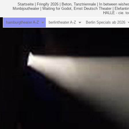
Startseite
|
Fringify 2026
|
Beton, Tanztriennale
|
In between wishes
Monbijoutheater
|
Waiting for Godot, Ernst Deutsch Theater
|
Elefanti
HALLE - cie. to
hamburgtheater A-Z
berlintheater A-Z
Berlin Specials ab 2026