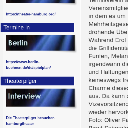
Tennisverein a
Vereinsmitgli
https://theater-hamburg.org/
in dem es um n
Mehrheitsgese
Termine in
drohende Über
Während Erol d
die Grillident
Fünfen, Melan
https://www.berlin-
irgendwann d
buehnen.de/de/spielplan/
und Haltungen 
keineswegs fre
Theaterpilger
Charme dieses
aus. Da kann 
Vizevorsitzend
wieder hervor
Die Theaterpilger besuchen
Foto: Oliver F
hamburgtheater