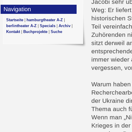
Jacobi sehr ü
Navigation
Weg: Er liefe
historischen S
Startseite
|
hamburgtheater A-Z
|
Teil vereinfac
berlintheater A-Z
|
Specials
|
Archiv
|
Kontakt
|
Buchprojekte
|
Suche
Zuhörenden ni
sitzt derweil 
entsprechende
immer wieder 
vergessen, vor
Warum haben s
Recherchearbei
der Ukraine di
Thema auch fü
Wenn man „Nie
Krieges in der