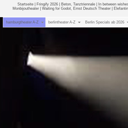
Startseite
|
Fringify 2026
|
Beton, Tanztriennale
|
In between wishes
Monbijoutheater
|
Waiting for Godot, Ernst Deutsch Theater
|
Elefanti
hamburgtheater A-Z
berlintheater A-Z
Berlin Specials ab 2026