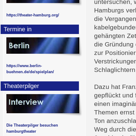
untersuchen, w
Hamburgs verbo
https://theater-hamburg.org/
die Vergangen
kabelgebunden
Termine in
gehängten Zet
die Gründung 
zur Positionie
Verstrickungen
https://www.berlin-
Schlaglichtern
buehnen.de/de/spielplan/
Theaterpilger
Dazu hat Fran
gepflückt und 
einen imaginä
Themen ernst 
Ton anzuschla
Die Theaterpilger besuchen
Weg durch die
hamburgtheater