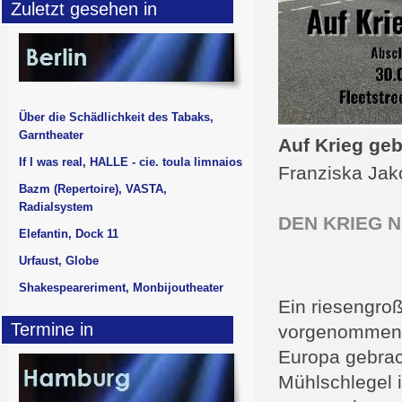
Zuletzt gesehen in
Über die Schädlichkeit des Tabaks,
Garntheater
Auf Krieg geb
If I was real, HALLE - cie. toula limnaios
Franziska Jak
Bazm (Repertoire), VASTA,
Radialsystem
DEN KRIEG 
Elefantin, Dock 11
Urfaust, Globe
Shakespeareriment, Monbijoutheater
Ein riesengro
Termine in
vorgenommen. 
Europa gebrach
Mühlschlegel i