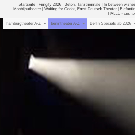
Startseite
|
Fringify 2026
|
Beton, Tanztriennale
|
In between wishes
Monbijoutheater
|
Waiting for Godot, Ernst Deutsch Theater
|
Elefanti
HALLE - cie. to
hamburgtheater A-Z
berlintheater A-Z
Berlin Specials ab 2026