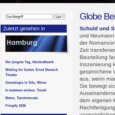
Globe Ber
Schuld und S
Zuletzt gesehen in
und Neumann e
der Romanvorl
Zeit transferi
Beurteilung f
Der jüngste Tag, Heizkraftwerk
Inszenierung k
Waiting for Godot, Ernst Deutsch
gesprochene W
Theater
aus, wenn man
Genealogia in Situ, Wiese
Sie bewegt sic
In between wishes, Tonali
Auseinanders
Beton, Tanztriennale
dem eigenen k
Fringify 2026
Rechtfertigun
vermeintlichen