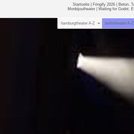
Startseite
|
Fringify 2026
|
Beton, T
Monbijoutheater
|
Waiting for Godot, 
hamburgtheater A-Z
berlintheater A-Z