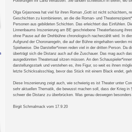
Folterungen ihr Land verlassen. Sie landen schließlich in Berlin, wo s
Olga Grjasnowa hat viel für ihren Roman „Gott ist nicht schüchtern„ re
Geschichten zu kombinieren, an die die Roman- und Theaterrezipien
Personen aus gebildeten Schichten. Das erleichtert das Einfühlen. Die
Linnenbaums Inszenierung am BE geschriebene Theaterfassung ihres R
ohne Pause auf der Drehbühne chronologisch nacherzählt wird. In die
Aufgrund der Choronaregeln, die auf der Bühne eingehalten werden mü
Spielweise. Die Darsteller*innen reden viel in der dritten Person. Da 
s
überträgt sich die Distanz auch auf die Zuschauer. Das mag auch daran
ausgedünnten Theatersaal sitzen müssen. An den Schauspieler*innen lie
darstellungsstark und verstehen es, ihre Figur, so weit es ihnen mögli
letzte Schicksalsschlag, bevor das Stück mit einem Black endet, geht
Diese Inszenierung zeigt auch, wie schwierig es ist Theater unter Co
sehr aktuellen Thematik, die bewusst machen soll, dass der Krieg in S
schwer die Distanz zu überbrücken. Was genau deswegen besonders 
Birgit Schmalmack vom 17.9.20