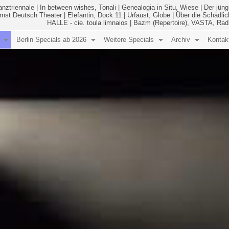
anztriennale
|
In between wishes, Tonali
|
Genealogia in Situ, Wiese
|
Der jüng
Ernst Deutsch Theater
|
Elefantin, Dock 11
|
Urfaust, Globe
|
Über die Schädlic
HALLE - cie. toula limnaios
|
Bazm (Repertoire), VASTA, Rad
Berlin Specials ab 2026
Weitere Specials
Archiv
Kontak