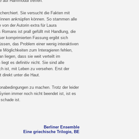
ie auf Hammoudi treffen.
cherchiert. Sie versucht die Fakten mit
t*innen anknüpfen können. So stammen alle
 von der Autorin extra für Laura
omans ist prall gefüllt mit Handlung, die
ser komprimierten Fassung ergibt sich
ssen, das Problem einer wenig interaktiven
die Möglichkeiten zum Interagieren fehlen,
 liegen, dass sie weit verteilt im
gt es definitiv nicht. Sie sind alle
ch ist, mit Leben zu versehen. Erst der
 direkt unter die Haut.
ronabedingungen zu machen. Trotz der leider
yrien immer noch nicht beendet ist, ist es
schade ist.
Berliner Ensemble
Eine griechische Trilogie, BE