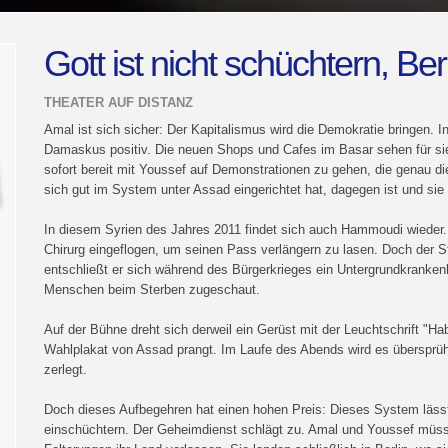
Gott ist nicht schüchtern, Be
THEATER AUF DISTANZ
Amal ist sich sicher: Der Kapitalismus wird die Demokratie bringen. Ins
Damaskus positiv. Die neuen Shops und Cafes im Basar sehen für sie 
sofort bereit mit Youssef auf Demonstrationen zu gehen, die genau die
sich gut im System unter Assad eingerichtet hat, dagegen ist und sie fü
In diesem Syrien des Jahres 2011 findet sich auch Hammoudi wieder. A
Chirurg eingeflogen, um seinen Pass verlängern zu lasen. Doch der St
entschließt er sich während des Bürgerkrieges ein Untergrundkranke
Menschen beim Sterben zugeschaut.
Auf der Bühne dreht sich derweil ein Gerüst mit der Leuchtschrift "Hab
Wahlplakat von Assad prangt. Im Laufe des Abends wird es übersprü
zerlegt.
Doch dieses Aufbegehren hat einen hohen Preis: Dieses System lässt
einschüchtern. Der Geheimdienst schlägt zu. Amal und Youssef müs