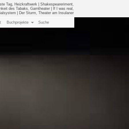
ste Tag, Heizkraftwerk
|
Shakespeareriment,
hkeit des Tabaks, Garntheater
|
If I was real,
ialsystem
|
Der Sturm, Theater am Insulaner
t
Buchprojekte
Suche