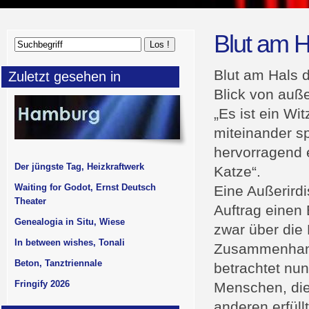
Blut am H
Blut am Hals 
Zuletzt gesehen in
Blick von auß
„Es ist ein Wi
miteinander sp
hervorragend 
Der jüngste Tag, Heizkraftwerk
Katze“.
Waiting for Godot, Ernst Deutsch
Eine Außerird
Theater
Auftrag einen 
Genealogia in Situ, Wiese
zwar über die 
In between wishes, Tonali
Zusammenhang 
Beton, Tanztriennale
betrachtet nu
Fringify 2026
Menschen, die
anderen erfüll