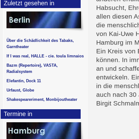
Zuletzt gesehen in
Habsucht, Ehrg
allen diesen A
die menschlic
von Kai-Uwe H
Über die Schädlichkeit des Tabaks,
Hamburg im Mo
Garntheater
Ein Kreis von 
If I was real, HALLE - cie. toula limnaios
können. In im
Bazm (Repertoire), VASTA,
an und schaff
Radialsystem
entwickeln. Ei
Elefantin, Dock 11
in die menschl
Urfaust, Globe
auch nach 30 J
Shakespeareriment, Monbijoutheater
Birgit Schmal
Termine in