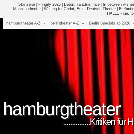
Startseite
|
Fringify 2026
|
Beton, Tanztriennale
|
In between wishes
Monbijoutheater
|
Waiting for Godot, Ernst Deutsch Theater
|
Elefanti
HALLE - cie. to
hamburgtheater A-Z
berlintheater A-Z
Berlin Specials ab 2026
hamburgtheater
...............Kritiken 